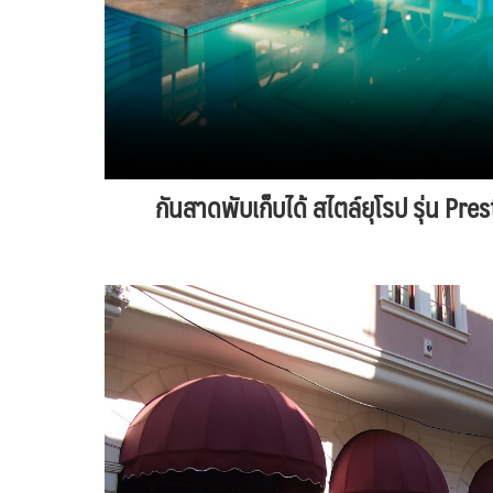
กันสาดพับเก็บได้ สไตล์ยุโรป รุ่น Pr