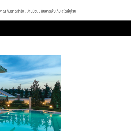
ยวชาญ กันสาดผ้าใบ , ม่านม้วน , กันสาดพับเก็บ สไตล์ยุโรป